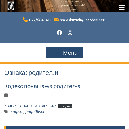
Skip
to
022/664-411
sm.oskuzmin@neobee.net
content
Фејсбук
Инстаграм
Menu
Ознака:
родитељи
Кодекс понашања родитеља
КОДЕКС-ПОНАШАЊА-РОДИТЕЉИ
Преузми
кодекс
,
родитељи