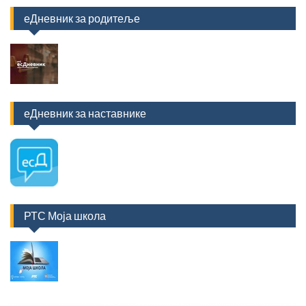
еДневник за родитеље
еДневник за наставнике
РТС Моја школа