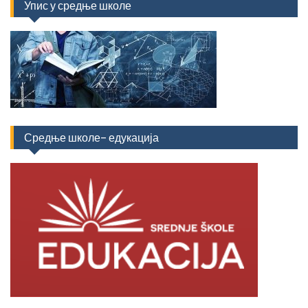
Упис у средње школе
Средње школе- едукација