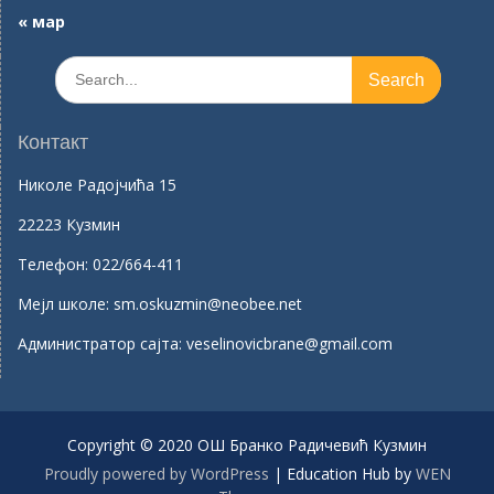
« мар
Search
for:
Контакт
Николе Радојчића 15
22223 Кузмин
Телефон:
022/664-411
Mејл школе:
sm.oskuzmin@neobee.net
Aдминистратор сајта:
veselinovicbrane@gmail.com
Copyright © 2020 ОШ Бранко Радичевић Кузмин
Proudly powered by WordPress
|
Education Hub by
WEN