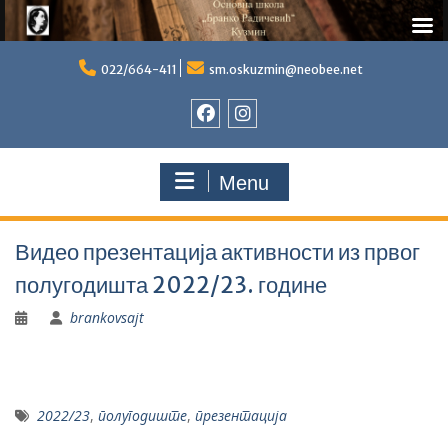
Skip
to
022/664-411
sm.oskuzmin@neobee.net
content
Фејсбук
Инстаграм
Menu
Видео презентација активности из првог
полугодишта 2022/23. године
brankovsajt
2022/23
,
полугодиште
,
презентација