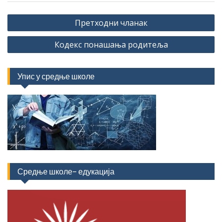
Кретање
Претходни чланак
чланка
Кодекс понашања родитеља
Упис у средње школе
Средње школе- едукација