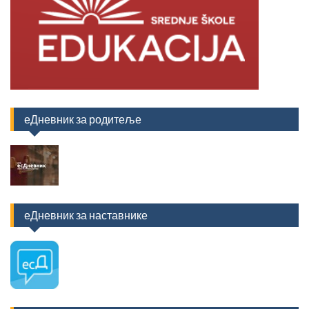
еДневник за родитеље
еДневник за наставнике