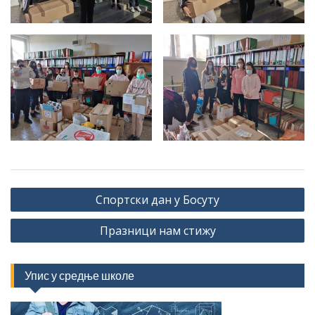
Кретање
Спортски дан у Босуту
чланка
Празници нам стижу
Упис у средње школе