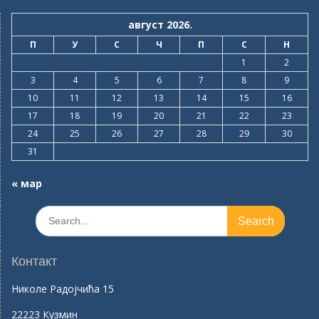
август 2026.
П
У
С
Ч
П
С
Н
1
2
3
4
5
6
7
8
9
10
11
12
13
14
15
16
17
18
19
20
21
22
23
24
25
26
27
28
29
30
31
« мар
Search
for:
Контакт
Николе Радојчића 15
22223 Кузмин