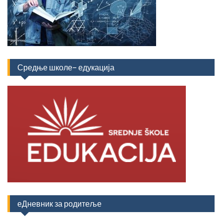
Средње школе- едукација
еДневник за родитеље