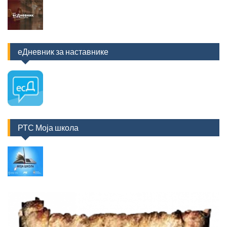
еДневник за наставнике
РТС Моја школа