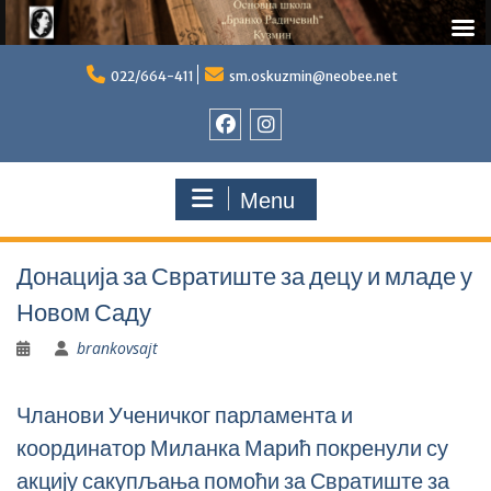
Skip
to
022/664-411
sm.oskuzmin@neobee.net
content
Фејсбук
Инстаграм
Menu
Донација за Свратиште за децу и младе у
Новом Саду
brankovsajt
Чланови Ученичког парламента и
координатор Миланка Марић покренули су
акцију сакупљања помоћи за Свратиште за