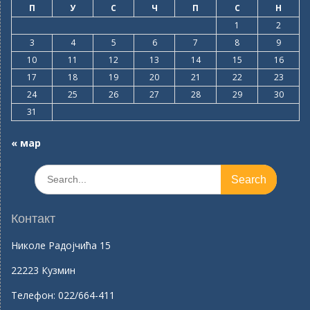
П
У
С
Ч
П
С
Н
1
2
3
4
5
6
7
8
9
10
11
12
13
14
15
16
17
18
19
20
21
22
23
24
25
26
27
28
29
30
31
« мар
Search
for:
Контакт
Николе Радојчића 15
22223 Кузмин
Телефон:
022/664-411