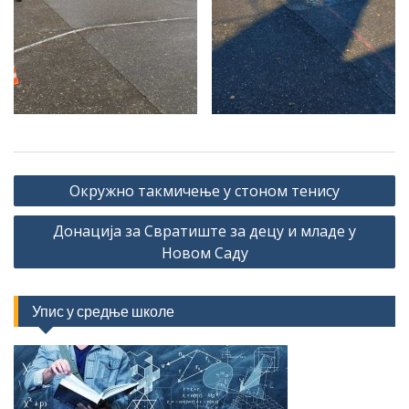
Кретање
Окружно такмичење у стоном тенису
чланка
Донација за Свратиште за децу и младе у
Новом Саду
Упис у средње школе