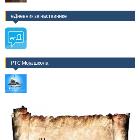
еДневник за наставнике
РТС Моја школа