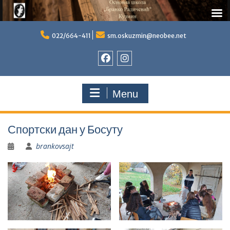
Skip
to
022/664-411
sm.oskuzmin@neobee.net
content
Фејсбук
Инстаграм
Menu
Спортски дан у Босуту
brankovsajt