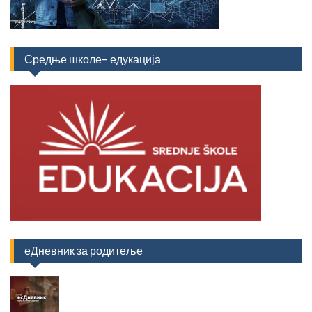
Средње школе- едукација
еДневник за родитеље