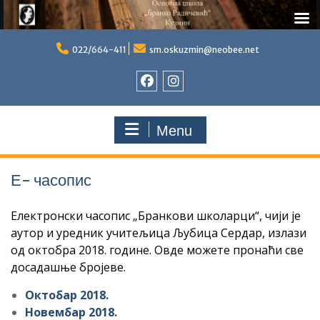
Skip
to
022/664-411
sm.oskuzmin@neobee.net
content
Фејсбук
Инстаграм
Menu
Е- часопис
Електронски часопис „Бранкови школарци“, чији је
аутор и уредник учитељица Љубица Сердар, излази
од октобра 2018. године. Овде можете пронаћи све
досадашње бројеве.
Октобар 2018.
Новембар 2018.