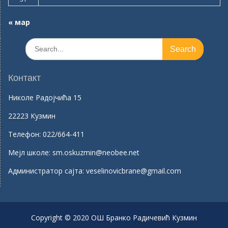
« мар
Search
for:
Контакт
Николе Радојчића 15
22223 Кузмин
Телефон:
022/664-411
Mејл школе:
sm.oskuzmin@neobee.net
Aдминистратор сајта:
veselinovicbrane@gmail.com
Copyright © 2020 ОШ Бранко Радичевић Кузмин