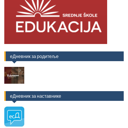
еДневник за родитеље
еДневник за наставнике