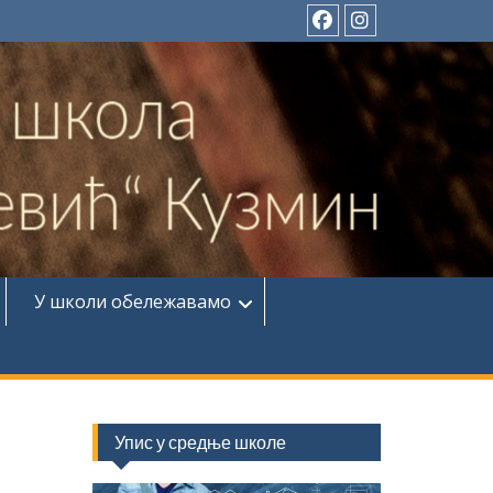
Фејсбук
Инстаграм
У школи обележавамо
Упис у средње школе