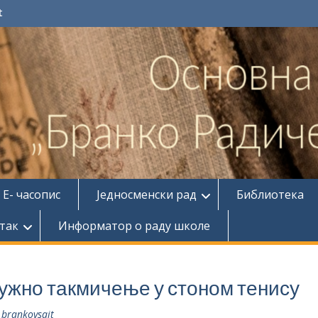
t
Е- часопис
Једносменски рад
Библиотека
так
Информатор о раду школе
ужно такмичење у стоном тенису
brankovsajt