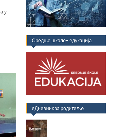
а у
Средње школе- едукација
еДневник за родитеље