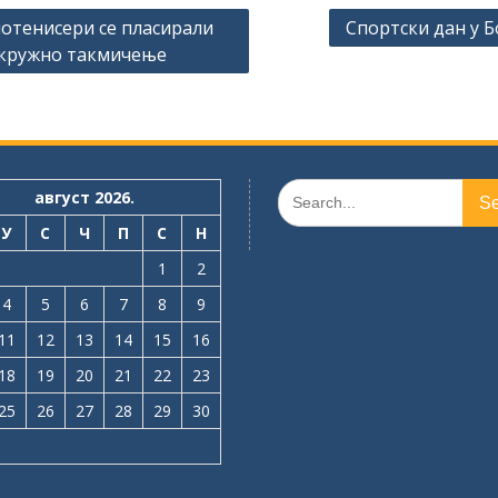
ање
отенисери се пласирали
Спортски дан у Б
кружно такмичење
а
Search
август 2026.
for:
У
С
Ч
П
С
Н
1
2
4
5
6
7
8
9
11
12
13
14
15
16
18
19
20
21
22
23
25
26
27
28
29
30