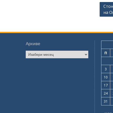
Крет
Стон
на О
чланк
Архиве
П
Архиве
3
10
17
24
31