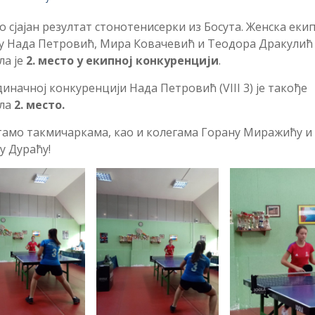
 сјајан резултат стонотенисерки из Босута. Женска екип
у Нада Петровић, Мира Ковачевић и Теодора Дракулић
ла је
2. место у екипној конкуренцији
.
диначној конкуренцији Нада Петровић (VIII 3) је такође
ила
2. место.
амо такмичаркама, као и колегама Горану Миражићу и
у Дураћу!