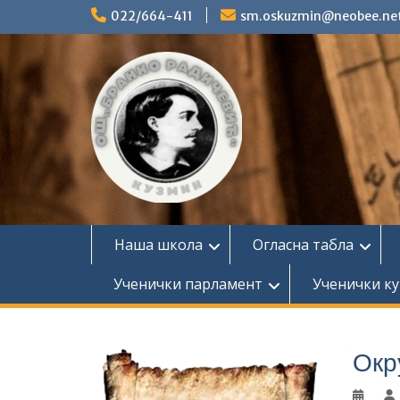
Skip
022/664-411
sm.oskuzmin@neobee.ne
to
content
Наша школа
Огласна табла
Ученички парламент
Ученички ку
Окр