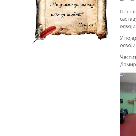
Поново
састав
освоји
У поје
освој
Честит
Дамир