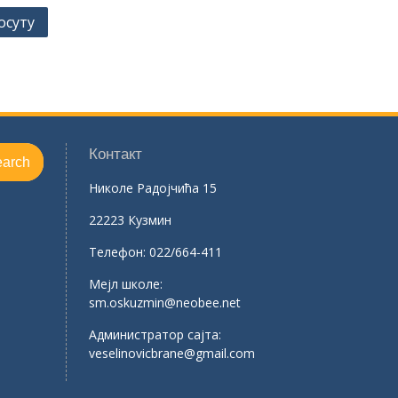
осуту
Контакт
Николе Радојчића 15
22223 Кузмин
Телефон:
022/664-411
Mејл школе:
sm.oskuzmin@neobee.net
Aдминистратор сајта:
veselinovicbrane@gmail.com