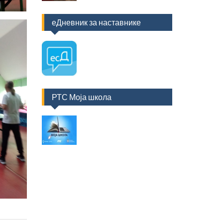
еДневник за наставнике
РТС Моја школа