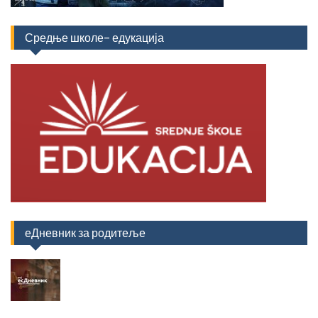
Средње школе- едукација
еДневник за родитеље