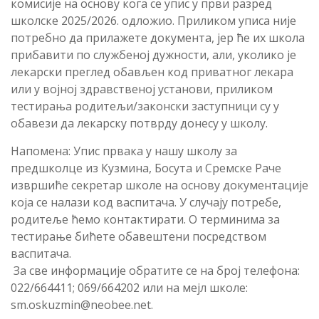
комисије на основу кога се упис у први разред
школске 2025/2026. одложио. Приликом уписа није
потребно да прилажете документа, јер ће их школа
прибавити по службеној дужности, aли, уколико је
лекарски преглед обављен код приватног лекара
или у војној здравственој установи, приликом
тестирања родитељи/законски заступници су у
обавези да лекарску потврду донесу у школу.
Напомена: Упис првака у нашу школу за
предшколце из Кузмина, Босута и Сремске Раче
извршиће секретар школе на основу документације
која се налази код васпитача. У случају потребе,
родитеље ћемо контактирати. О терминима за
тестирање бићете обавештени посредством
васпитaча.
За све информације обратите се на број телефона:
022/664411; 069/664202 или на мејл школе:
sm.oskuzmin@neobee.net.