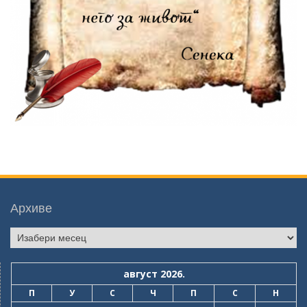
Архиве
Архиве
август 2026.
П
У
С
Ч
П
С
Н