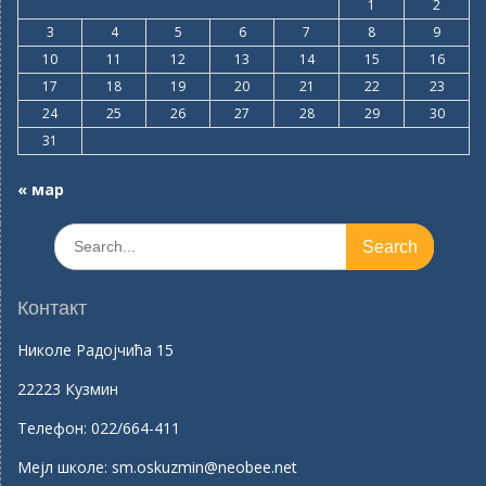
1
2
3
4
5
6
7
8
9
10
11
12
13
14
15
16
17
18
19
20
21
22
23
24
25
26
27
28
29
30
31
« мар
Search
for:
Контакт
Николе Радојчића 15
22223 Кузмин
Телефон:
022/664-411
Mејл школе:
sm.oskuzmin@neobee.net