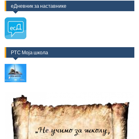
еДневник за наставнике
РТС Моја школа