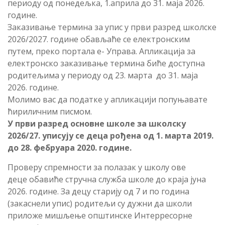
периоду од понедељка, 1.априла до 31. маја 2026.
године.
Заказивање термина за упис у први разред школске
2026/2027. године обављаће се електронским
путем, преко портала е- Управа. Апликација за
електронско заказивање термина биће доступна
родитељима у периоду од 23. марта до 31. маја
2026. године.
Молимо вас да податке у апликацији попуњавате
ћириличним писмом.
У први разред основне школе за школску
2026/27. уписују се деца рођена од 1. марта 2019.
до 28. фебруара 2020. године.
Проверу спремности за полазак у школу ове
деце обавиће стручна служба школе до краја јуна
2026. године. За децу старију од 7 и по година
(закаснели упис) родитељи су дужни да школи
приложе мишљење општинске Интерресорне