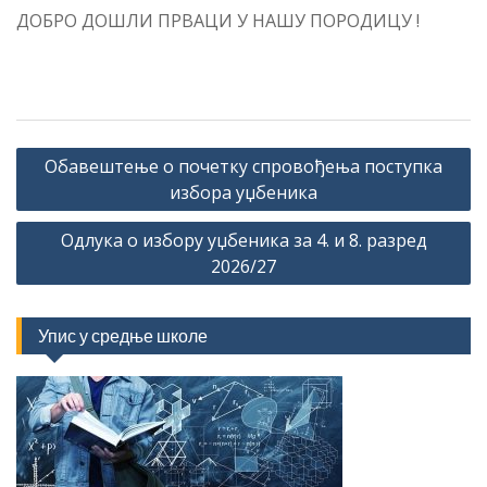
ДОБРО ДОШЛИ ПРВАЦИ У НАШУ ПОРОДИЦУ !
Кретање
Обавештење о почетку спровођења поступка
чланка
избора уџбеника
Одлука о избору уџбеника за 4. и 8. разред
2026/27
Упис у средње школе