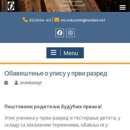
Skip
to
022/664-411
sm.oskuzmin@neobee.net
content
Фејсбук
Инстаграм
Menu
Обавештење о упису у први разред
brankovsajt
Поштовани родитељи будућих првака!
Упис ученика у први разред и тестирање детета, у
складу са заказаним терминима, обавља се у