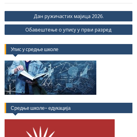
Кретање
Дан ружичастих мајица 2026.
чланка
Обавештење о упису у први разред
Упис у средње школе
Средње школе- едукација