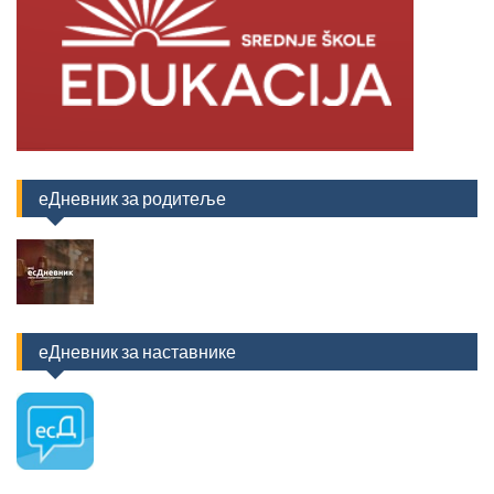
еДневник за родитеље
еДневник за наставнике