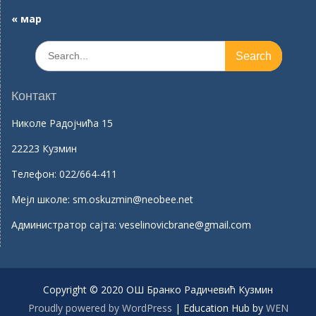
« мар
Search
for:
Контакт
Николе Радојчића 15
22223 Кузмин
Телефон:
022/664-411
Mејл школе:
sm.oskuzmin@neobee.net
Aдминистратор сајта:
veselinovicbrane@gmail.com
Copyright © 2020 ОШ Бранко Радичевић Кузмин
Proudly powered by WordPress
|
Education Hub by
WEN