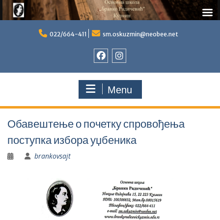
Skip
to
022/664-411
sm.oskuzmin@neobee.net
content
Фејсбук
Инстаграм
Menu
Обавештење о почетку спровођења
поступка избора уџбеника
brankovsajt