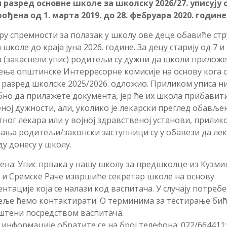
 разред основне школе за школску 2026/27. уписују 
ођена од 1. марта 2019. до 28. фебруара 2020. године
у спремности за полазак у школу ове деце обавиће стр
 школе до краја јуна 2026. године. За децу старију од 7 и
 (закаснели упис) родитељи су дужни да школи приложе
е општинске Интерресорне комисије на основу кога с
 разред школске 2025/2026. одложио. Приликом уписа ни
но да прилажете документа, јер ће их школа прибавит
ној дужности, aли, уколико је лекарски преглед обавље
ног лекара или у војној здравственој установи, прилик
ања родитељи/законски заступници су у обавези да лек
у донесу у школу.
на: Упис првака у нашу школу за предшколце из Кузми
 и Сремске Раче извршиће секретар школе на основу
нтације која се налази код васпитача. У случају потребе
еље ћемо контактирати. О терминима за тестирање би
штени посредством васпитaча.
 информације обратите се на број телефона: 022/664411;