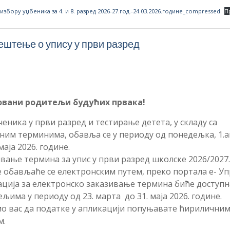
избору уџбеника за 4. и 8. разред 2026-27.год.-24.03.2026.године_compressed
П
штење о упису у први разред
вани родитељи будућих првака!
ченика у први разред и тестирање детета, у складу са
ним терминима, обавља се у периоду од понедељка, 1.
маја 2026. године.
вање термина за упис у први разред школске 2026/2027.
 обављаће се електронским путем, преко портала е- Уп
ција за електронско заказивање термина биће доступн
љима у периоду од 23. марта до 31. маја 2026. године.
о вас да податке у апликацији попуњавате ћирилични
м.