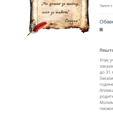
Одлука о 
Обаве
Пошто
Упис у
заказа
до 31. 
Закази
године
Аплика
родите
Молим
писмо