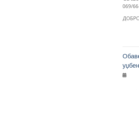
069/66
ДОБРО
Обаве
уџбен