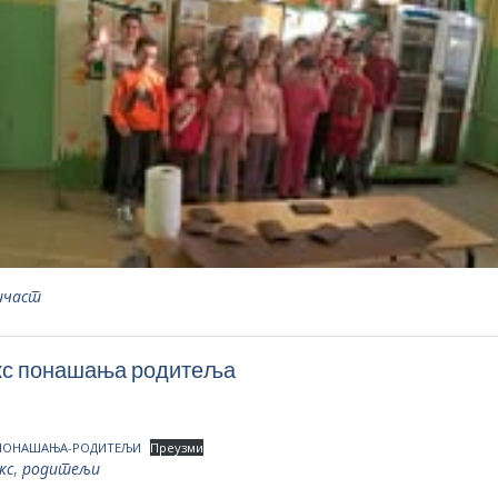
ичаст
кс понашања родитеља
ПОНАШАЊА-РОДИТЕЉИ
Преузми
кс
,
родитељи