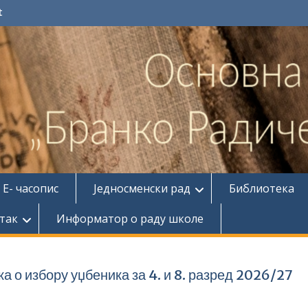
t
Е- часопис
Једносменски рад
Библиотека
так
Информатор о раду школе
а о избору уџбеника за 4. и 8. разред 2026/27