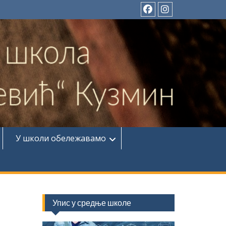
Фејсбук
Инстаграм
У школи обележавамо
Упис у средње школе