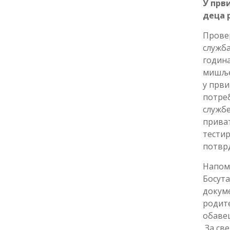
У први
деца р
Провер
служба
година
мишљењ
у први
потреб
службе
приват
тестир
потврд
Напоме
Босута
докуме
родит
обаве
За све