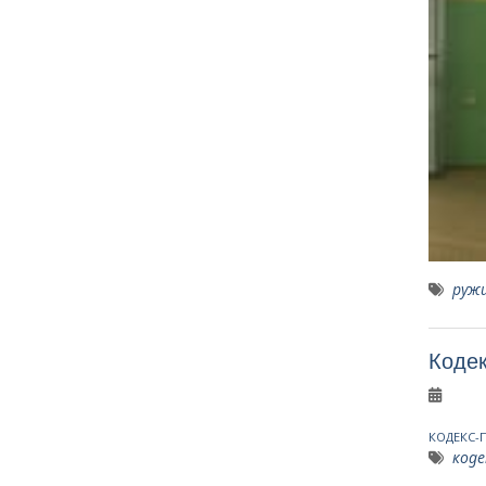
руж
Коде
КОДЕКС-
коде