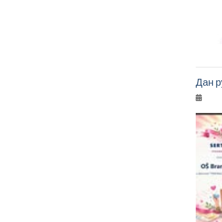
Дан р