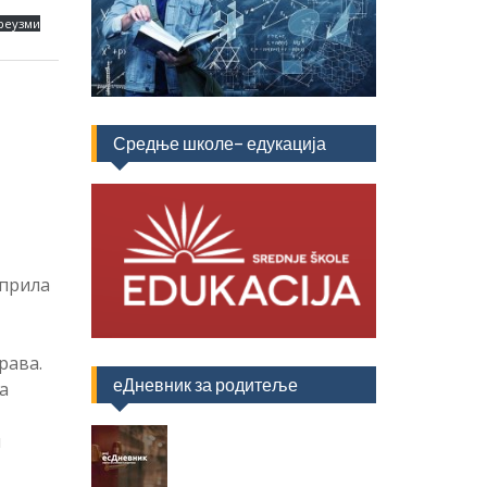
реузми
Средње школе- едукација
априла
рава.
еДневник за родитеље
а
м