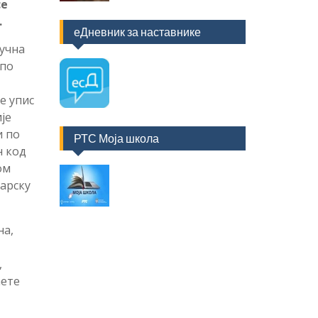
се
.
еДневник за наставнике
учна
 по
е упис
је
и по
РТС Моја школа
н код
ом
арску
на,
,
ћете