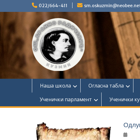
Skip
022/664-411
sm.oskuzmin@neobee.ne
to
content
Наша школа
Огласна табла
Ученички парламент
Ученички ку
Одлук